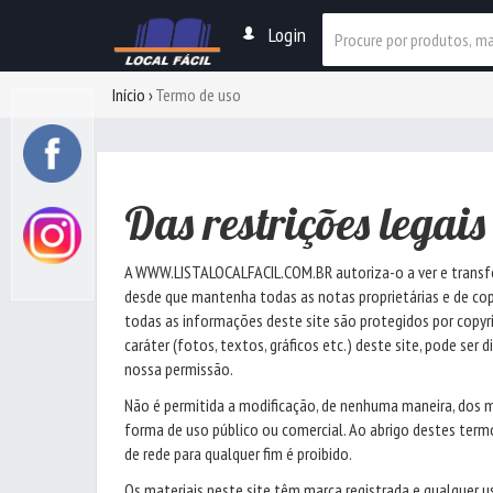
Login
Início
Termo de uso
Das restrições legais
A WWW.LISTALOCALFACIL.COM.BR autoriza-o a ver e transfer
desde que mantenha todas as notas proprietárias e de copy
todas as informações deste site são protegidos por copy
caráter (fotos, textos, gráficos etc.) deste site, pode ser
nossa permissão.
Não é permitida a modificação, de nenhuma maneira, dos mat
forma de uso público ou comercial. Ao abrigo destes ter
de rede para qualquer fim é proibido.
Os materiais neste site têm marca registrada e qualquer u