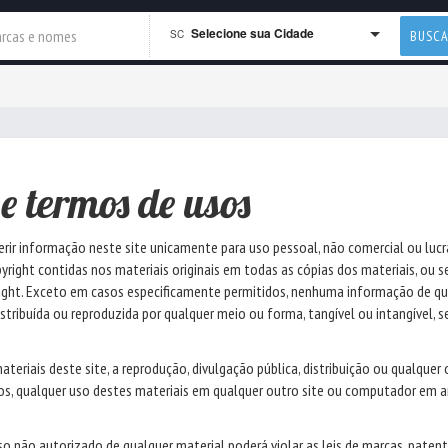
Selecione sua Cidade
SC
BUSC
 e termos de usos
ir informação neste site unicamente para uso pessoal, não comercial ou lucra
right contidas nos materiais originais em todas as cópias dos materiais, ou se
right. Exceto em casos especificamente permitidos, nenhuma informação de qu
 distribuída ou reproduzida por qualquer meio ou forma, tangível ou intangível, 
eriais deste site, a reprodução, divulgação pública, distribuição ou qualquer 
mos, qualquer uso destes materiais em qualquer outro site ou computador em 
so não autorizado de qualquer material poderá violar as leis de marcas, patent