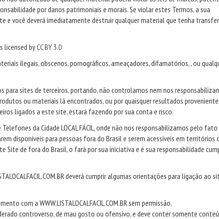
ponsabilidade por danos patrimoniais e morais. Se violar estes Termos, a sua
e e você deverá imediatamente destruir qualquer material que tenha transfe
s licensed by
CC BY 3.0
ateriais ilegais, obscenos, pornográficos, ameaçadores, difamatórios, , ou qualq
 para sites de terceiros, portando, não controlamos nem nos responsabiliza
rodutos ou materiais lá encontrados, ou por quaisquer resultados proveniente
eiros ligados a este site, estará fazendo por sua conta e risco.
e Telefones da Cidade LOCAL FÁCIL, onde não nos responsabilizamos pelo fato
rem disponíveis para pessoas fora do Brasil e serem acessíveis em territórios
te Site de fora do Brasil, o fará por sua iniciativa e é sua responsabilidade cump
TALOCALFACIL.COM.BR deverá cumprir algumas orientações para ligação ao sit
cionamento com a WWW.LISTALOCALFACIL.COM.BR sem permissão.
iderado controverso, de mau gosto ou ofensivo, e deve conter somente conte