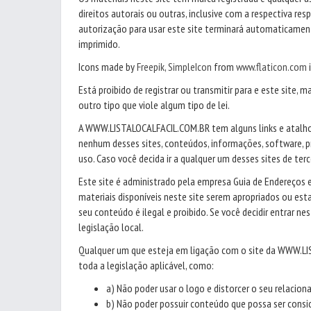
direitos autorais ou outras, inclusive com a respectiva res
autorização para usar este site terminará automaticament
imprimido.
Icons made by
Freepik
,
SimpleIcon
from
www.flaticon.com
i
Está proibido de registrar ou transmitir para e este site, m
outro tipo que viole algum tipo de lei.
A WWW.LISTALOCALFACIL.COM.BR tem alguns links e atalhos
nenhum desses sites, conteúdos, informações, software, p
uso. Caso você decida ir a qualquer um desses sites de terc
Este site é administrado pela empresa Guia de Endereços 
materiais disponíveis neste site serem apropriados ou esta
seu conteúdo é ilegal e proibido. Se você decidir entrar nes
legislação local.
Qualquer um que esteja em ligação com o site da WWW.LIS
toda a legislação aplicável, como:
a) Não poder usar o logo e distorcer o seu rela
b) Não poder possuir conteúdo que possa ser cons