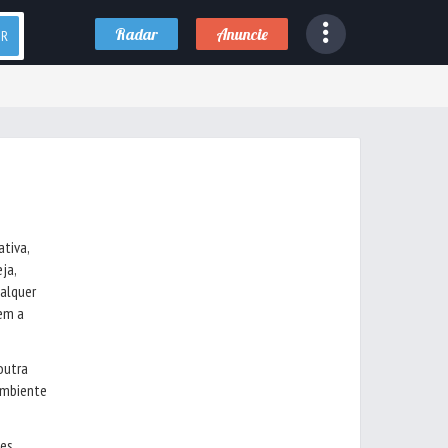
Radar
Anuncie
AR
tiva,
ja,
alquer
sem a
outra
ambiente
es,