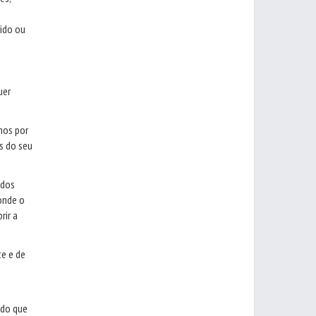
rido ou
uer
mos por
s do seu
 dos
 onde o
rir a
e e de
údo que