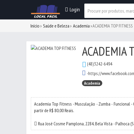
Login
Início
Saúde e Beleza
Academia
ACADEMIA TOP FITNESS
ACADEMIA T
(48)3242-6494
-
https://www.facebook.co
Academia
Academia Top Fitness - Musculação - Zumba - Funcional - Gap
partir de R$ 80,00 Reais.
Rua José Cosme Pamplona, 2284,
Bela Vista
-
Palhoca
(S