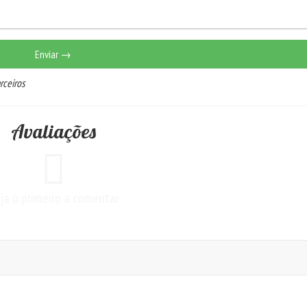
Enviar →
rceiros
Avaliações
ja o primeiro a comentar