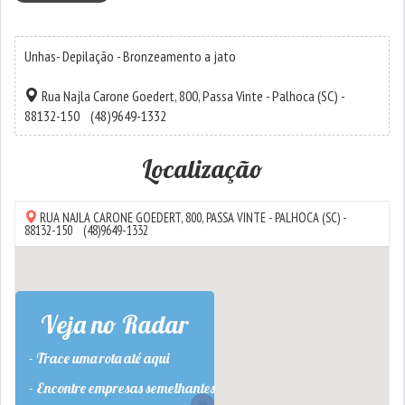
Unhas- Depilação - Bronzeamento a jato
Rua Najla Carone Goedert, 800,
Passa Vinte
-
Palhoca
(SC) -
88132-150
(48)9649-1332
Localização
RUA NAJLA CARONE GOEDERT, 800,
PASSA VINTE
-
PALHOCA
(SC) -
88132-150
(48)9649-1332
Veja no Radar
- Trace uma rota até aqui
- Encontre empresas semelhantes