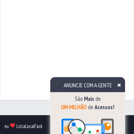
ANUNCIE COM A GENTE
São
Mais
de
UM
eu
ListaLocalFácil
Cadastre sua empresa
MILHÃO