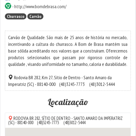
-
http://www.bomdebrasa.com/
Churrasco
Carvão
Carvão de Qualidade. São mais de 25 anos de história no mercado,
incentivando a cultura do churrasco. A Bom de Brasa mantém sua
base sólida acreditando nos valores que a construíram. Oferecemos
produtos selecionados que passam por rigoroso controle de
qualidade , visando uniformidade no tamanho, caloria e durabilidade.
Rodovia BR 282, Km 27,
Sítio de Dentro
-
Santo Amaro da
Imperatriz
(SC) - 88140-000
(48)3245-7773
(48)3012-5444
Localização
RODOVIA BR 282,
SÍTIO DE DENTRO
-
SANTO AMARO DA IMPERATRIZ
(SC) - 88140-000
(48)3245-7773
(48)3012-5444