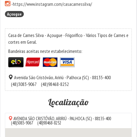
-
https://www.instagram.com/casacarnessilva/
Açougue
Casa de Carnes Silva - Açougue - Frigorifico - Vários Tipos de Carnes e
cortes em Geral.
Bandeiras aceitas neste estabelecimento:
Avenida São Cristóvão,
Aririú
-
Palhoca
(SC) - 88135-400
(48)3083-9067
(48)98468-8252
Localização
AVENIDA SÃO CRISTÓVÃO,
ARIRIÚ
-
PALHOCA
(SC) - 88135-400
(48)3083-9067
(48)98468-8252