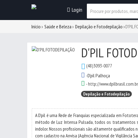
Login
Início
Saúde e Beleza
Depilação e Fotodepilação
D'PIL 
D'PIL FOTO
(48)3093-0077
-D'pil Palhoça
-
http://www.dpilbrasil.com.br
Depilação e Fotodepilação
A D’pil é uma Rede de Franquias especializada em Fototer
método de Luz Intensa Pulsada, todos os tratamentos são
indolor. Nossos profissionais são altamente qualificados
com cadastro na Anvisa (Agência Nacional de Vigilância San