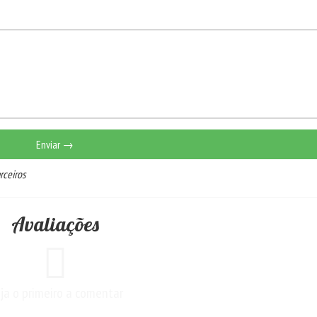
Enviar →
rceiros
Avaliações
ja o primeiro a comentar