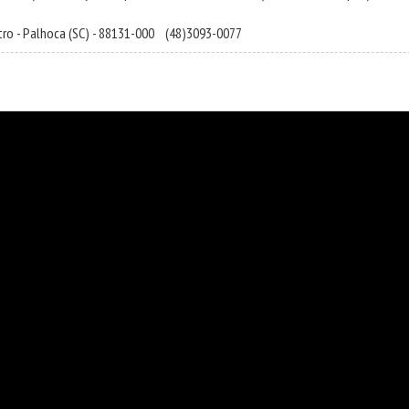
tro
-
Palhoca
(SC) - 88131-000
(48)3093-0077