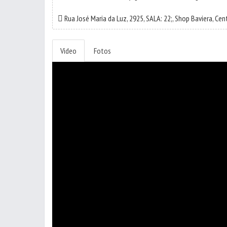
Rua José Maria da Luz, 2925, SALA: 22;, Shop Baviera,
Cen
Video
Fotos