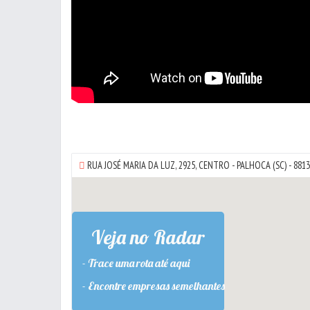
RUA JOSÉ MARIA DA LUZ, 2925,
CENTRO
-
PALHOCA
(SC) - 881
Veja no Radar
- Trace uma rota até aqui
- Encontre empresas semelhantes