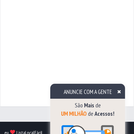
ANUNCIE COM A GENTE
São
Mais
de
UM
eu
ListaLocalFácil