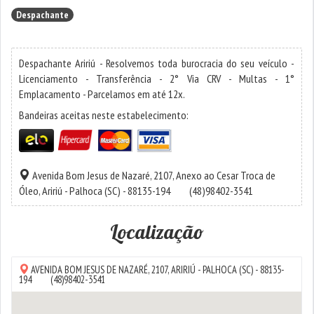
Despachante
Despachante Aririú - Resolvemos toda burocracia do seu veículo -
Licenciamento - Transferência - 2° Via CRV - Multas - 1°
Emplacamento - Parcelamos em até 12x.
Bandeiras aceitas neste estabelecimento:
Avenida Bom Jesus de Nazaré, 2107, Anexo ao Cesar Troca de
Óleo,
Aririú
-
Palhoca
(SC) - 88135-194
(48)98402-3541
Localização
AVENIDA BOM JESUS DE NAZARÉ, 2107,
ARIRIÚ
-
PALHOCA
(SC) - 88135-
194
(48)98402-3541