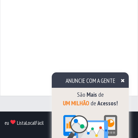
ANUNCIE COM A GENTE
São
Mais
de
UM MILHÃO
de
Acessos!
eu
ListaLocalFácil
Lista Local Fácil Editora de Listas Telefônicas