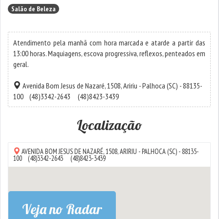
Salão de Beleza
Atendimento pela manhã com hora marcada e atarde a partir das
13:00 horas. Maquiagens, escova progressiva, reflexos, penteados em
geral.
Avenida Bom Jesus de Nazaré, 1508,
Aririu
-
Palhoca
(SC) - 88135-
100
(48)3342-2643
(48)8423-3439
Localização
AVENIDA BOM JESUS DE NAZARÉ, 1508,
ARIRIU
-
PALHOCA
(SC) - 88135-
100
(48)3342-2643
(48)8423-3439
Veja no Radar