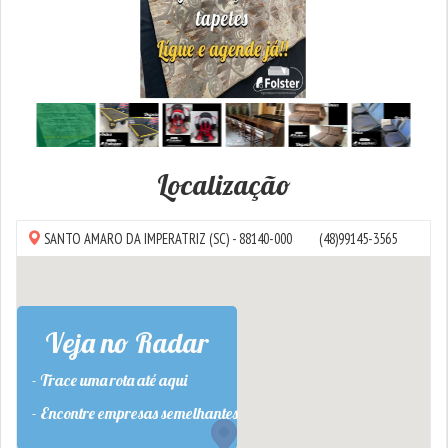
Localização
SANTO AMARO DA IMPERATRIZ
(SC) - 88140-000
(48)99145-3565
Veja no Radar
- Trace uma rota até aqui
- Encontre empresas semelhantes