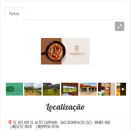
Fotos
Localização
SC 435, KM 31,
ALTO CAPIVARI
-
SAO BONIFACIO
(SC) - 88485-000
(48)3252-0018
(48)99930-0536