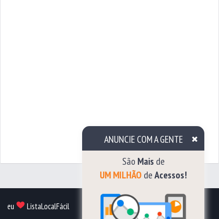
ANUNCIE COM A GENTE
São
Mais
de
UM
eu
ListaLocalFácil
MILHÃO
Cadastre sua empresa