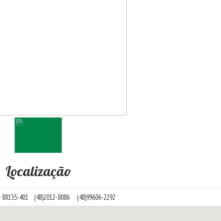
Localização
- 88135-401
(48)2012-8086
(48)99606-2292