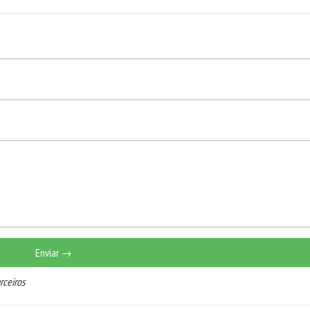
Enviar →
rceiros