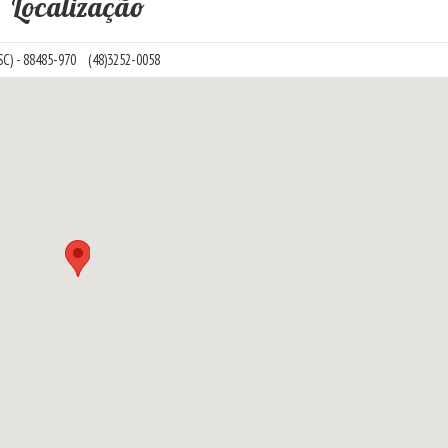
Localização
SC) - 88485-970
(48)3252-0058