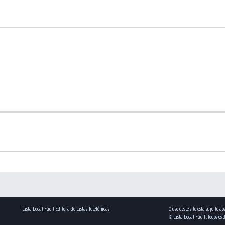
Lista Local Fácil Editora de Listas Telefônicas
O uso deste site está sujeito 
© Lista Local Fácil . Todos os 