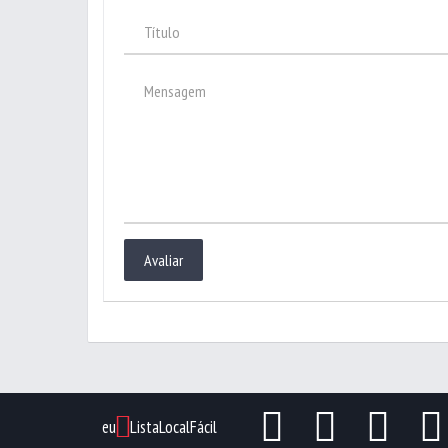
Avaliar
eu
ListaLocalFácil