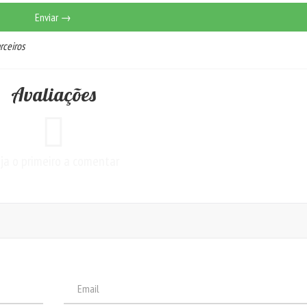
Enviar →
rceiros
Avaliações
ja o primeiro a comentar