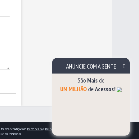
ANUNCIE COM A GENTE
São
Mais
de
UM MILHÃO
de
Acessos!
aos termos e condições do
Termo de Uso
e
Política de privacidade
.
direitos reservados.