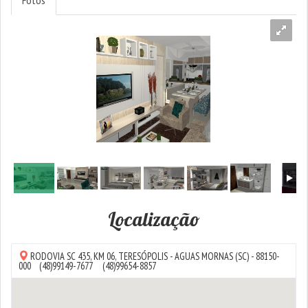
Fotos
Localização
RODOVIA SC 435, KM 06,
TERESÓPOLIS
-
AGUAS MORNAS
(SC) - 88150-
000
(48)99149-7677
(48)99654-8857