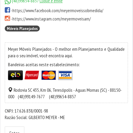
(48)99654-8857
Clique e envie
-
https://www.facebook.com/meyermoveissobmedida/
-
https://www.instagram.com/meyermoveisam/
Móveis Planejados
Meyer Móveis Planejados - O melhor em Planejamento e Qualidade
para o seu imóvel, você encontra aqui.
Bandeiras aceitas neste estabelecimento:
Rodovia SC 435, Km 06,
Teresópolis
-
Aguas Mornas
(SC) - 88150-
000
(48)99149-7677
(48)99654-8857
CNPJ: 17.626.838/0001-98
Razão Social: GILBERTO MEYER - ME