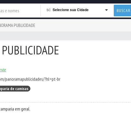
Selecione sua Cidade
SC
BUSCAR
NORAMA PUBLICIDADE
PUBLICIDADE
nvie
om/panoramapublicidades/?hl=pt-br
paria de camisas
tamparia em geral.