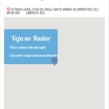
ESTRADA GERAL COVA DA ONÇA,
SANTO AMARO DA IMPERATRIZ
(SC) -
88140-000
(48)99118-4322
Veja no Radar
- Trace uma rota até aqui
- Encontre empresas semelhantes