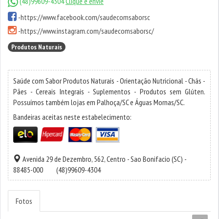
(48)99609-4304
Clique e envie
-
https://www.facebook.com/saudecomsaborsc
-
https://www.instagram.com/saudecomsaborsc/
Produtos Naturais
Saúde com Sabor Produtos Naturais - Orientação Nutricional - Chás -
Pães - Cereais Integrais - Suplementos - Produtos sem Glúten.
Possuímos também lojas em Palhoça/SC e Águas Mornas/SC.
Bandeiras aceitas neste estabelecimento:
Avenida 29 de Dezembro, 562,
Centro
-
Sao Bonifacio
(SC) -
88485-000
(48)99609-4304
Fotos