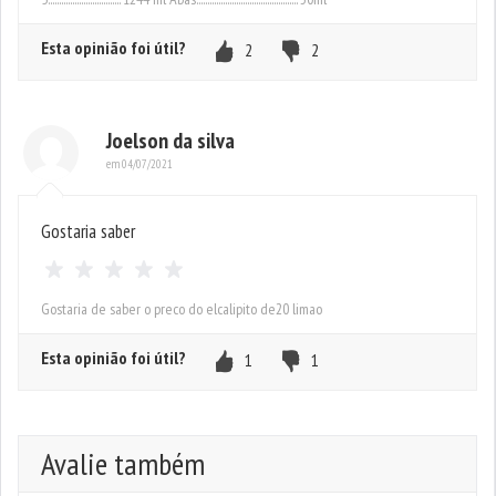
Esta opinião foi útil?
2
2
Joelson da silva
em 04/07/2021
Gostaria saber
Gostaria de saber o preco do elcalipito de20 limao
Esta opinião foi útil?
1
1
Avalie também