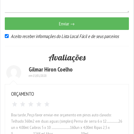
Enviar →
Aceito receber informações do Lista Local Fácil e de seus parceiros
Avaliações
Gilmar Hiron Coelho
em 15/01/2020
ORÇAMENTO
Boa tarde, Peço favor enviar-me orçamento em pinos auto clavado:
Telhado 360m2 em duas aguas (simples) Perna de serra 6 x 12....................26
un x 4.00mt Caibros 5 x 10 ...............................160un x 4,00mt Ripas 2,5 x
5................................. 1244 ml Abas.............................................. 30ml