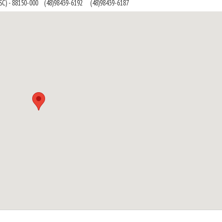
SC) - 88150-000
(48)98439-6192
(48)98439-6187