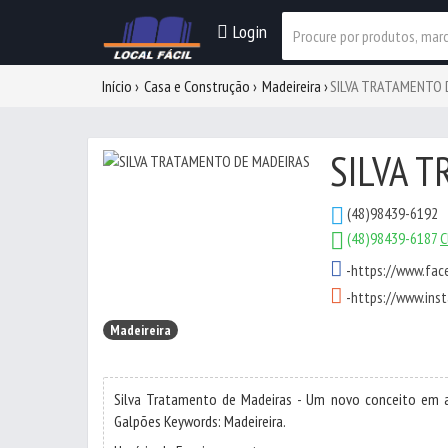
Login
Início
Casa e Construção
Madeireira
SILVA TRATAMENTO 
SILVA 
(48)98439-6192
(48)98439-6187
C
-
https://www.fac
-
https://www.ins
Madeireira
Silva Tratamento de Madeiras - Um novo conceito em au
Galpões Keywords: Madeireira.