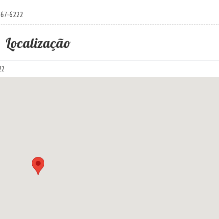
867-6222
Localização
22