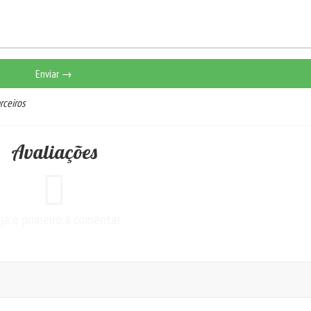
Enviar →
rceiros
Avaliações
ja o primeiro a comentar