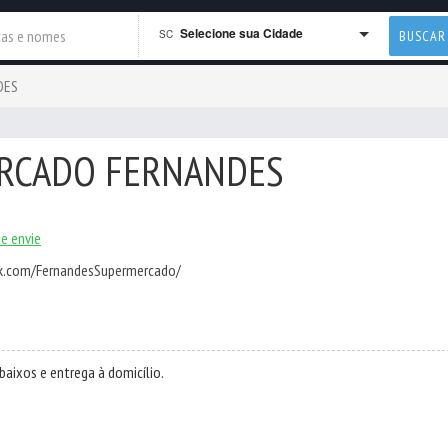
Selecione sua Cidade
SC
BUSCAR
DES
RCADO FERNANDES
 e envie
k.com/FernandesSupermercado/
aixos e entrega à domicílio.