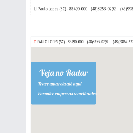
Paulo Lopes
(SC) - 88490-000
(48)3253-0292
(48)99
PAULO LOPES
(SC) - 88490-000
(48)3253-0292
(48)99867-62
Veja no Radar
- Trace uma rota até aqui
- Encontre empresas semelhantes