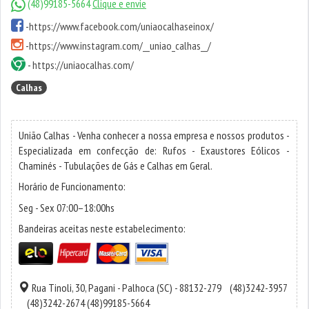
(48)99185-5664
Clique e envie
-
https://www.facebook.com/uniaocalhaseinox/
-
https://www.instagram.com/__uniao_calhas__/
-
https://uniaocalhas.com/
Calhas
União Calhas - Venha conhecer a nossa empresa e nossos produtos -
Especializada em confecção de: Rufos - Exaustores Eólicos -
Chaminés - Tubulações de Gás e Calhas em Geral.
Horário de Funcionamento:
Seg - Sex 07:00–18:00hs
Bandeiras aceitas neste estabelecimento:
Rua Tinoli, 30,
Pagani
-
Palhoca
(SC) - 88132-279
(48)3242-3957
(48)3242-2674
(48)99185-5664