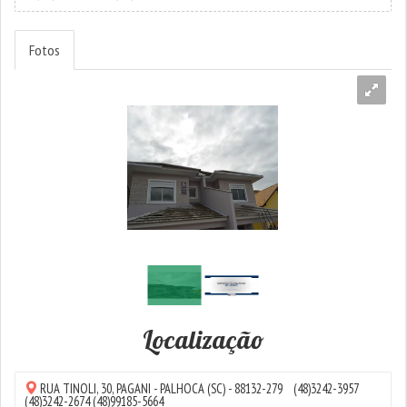
Fotos
Localização
RUA TINOLI, 30,
PAGANI
-
PALHOCA
(SC) - 88132-279
(48)3242-3957
(48)3242-2674
(48)99185-5664