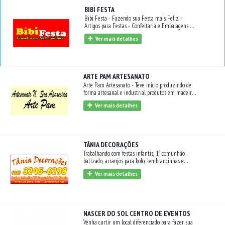
BIBI FESTA
Bibi Festa - Fazendo sua Festa mais Feliz -
Artigos para Festas - Confeitaria e Embalagens -
Gêneros Alimentícios.
Ver mais detalhes
ARTE PAM ARTESANATO
Arte Pam Artesanato - Teve início produzindo de
forma artesanal e industrial produtos em madeira
MDF. Hoje contamos com uma loja on-line
Ver mais detalhes
moderna, de fácil utilização com um valor justo e
competitivo. A Arte Pam, baseia-se na satisfação do
cliente, procurando garantir, qualidade dos
produtos, entrega rápida, preços competitivos e
ótimo atendimento adotando uma política
TÂNIA DECORAÇÕES
empresarial séria e criativa. Tudo isso somado,
fazem com que o cliente tenha confiança, respeito
Trabalhando com festas infantis, 1º comunhão,
e a tranquilidade quando adquire nossos produtos.
batizado, arranjos para bolo, lembrancinhas e
muito mais.
Ver mais detalhes
NASCER DO SOL CENTRO DE EVENTOS
Venha curtir um local diferenciado para fazer sua