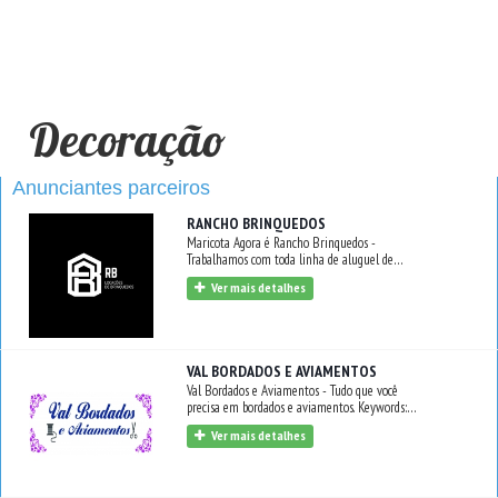
Decoração
Anunciantes parceiros
RANCHO BRINQUEDOS
Maricota Agora é Rancho Brinquedos -
Trabalhamos com toda linha de aluguel de
brinquedos, como: Infláveis - Bob Esponja - Pula
Ver mais detalhes
Pula - Casa de Palhaço - Cama Elástica - Piscina
de Bolinha - Touro Mecânico e muito mais.
VAL BORDADOS E AVIAMENTOS
Val Bordados e Aviamentos - Tudo que você
precisa em bordados e aviamentos. Keywords:
Costureira.
Ver mais detalhes