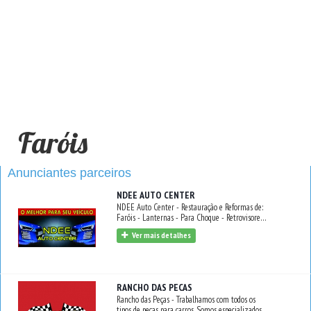
Faróis
Anunciantes parceiros
NDEE AUTO CENTER
NDEE Auto Center - Restauração e Reformas de:
Faróis - Lanternas - Para Choque - Retrovisores -
Máscara Negra - Revitalização de Faróis. Estamos
Ver mais detalhes
oferecendo também; Troca de Óleo e Fluidos -
Lavação Automotiva - Revisão Mecânica - Freios
- Velas e Cabos - Suspensão. Venha nos fazer uma
visita.
RANCHO DAS PECAS
Rancho das Peças - Trabalhamos com todos os
tipos de peças para carros. Somos especializados