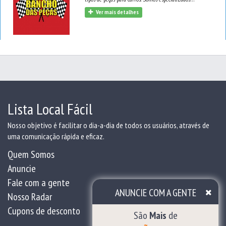
em peças de carros antigos. Aguardem em breve
Ver mais detalhes
grandes novidades com atendimentos de
mecânica em geral.
Lista Local Fácil
Nosso objetivo é facilitar o dia-a-dia de todos os usuários, através de
uma comunicação rápida e eficaz.
Quem Somos
Anuncie
Fale com a gente
ANUNCIE COM A GENTE
Nosso Radar
Cupons de desconto
São
Mais
de