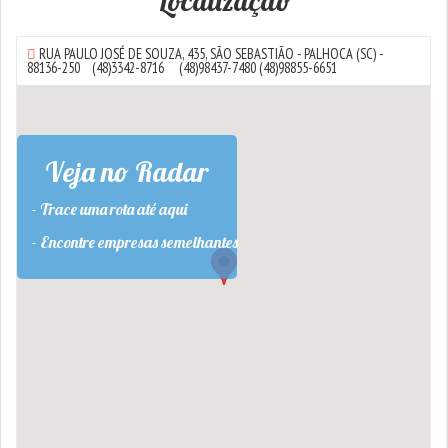
Localização
RUA PAULO JOSÉ DE SOUZA, 435,
SÃO SEBASTIÃO
-
PALHOCA
(SC) -
88136-250
(48)3342-8716
(48)98437-7480
(48)98855-6651
Veja no Radar
- Trace uma rota até aqui
- Encontre empresas semelhantes