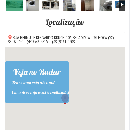
Localização
RUA HERMUTE BERNARDO BRUCH, 105,
BELA VISTA
-
PALHOCA
(SC) -
88132-730
(48)3342-5815
(48)99161-0308
Veja no Radar
- Trace uma rota até aqui
- Encontre empresas semelhantes