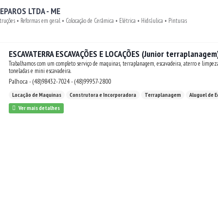
EPAROS LTDA - ME
truções • Reformas em geral • Colocação de Cerâmica • Elétrica • Hidráulica • Pinturas
ESCAVATERRA ESCAVAÇÕES E LOCAÇÕES (Junior terraplanagem
Trabalhamos com um completo serviço de maquinas, terraplanagem, escavadeira, aterro e limpeza em geral. Escavadeira de 8
toneladas e mini escavadeira.
Palhoca - (48)98432-7024 - (48)99957-2800
Locação de Maquinas
Construtora e Incorporadora
Terraplanagem
Aluguel de 
Ver mais detalhes