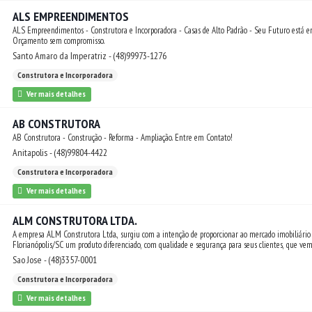
ALS EMPREENDIMENTOS
ALS Empreendimentos - Construtora e Incorporadora - Casas de Alto Padrão - Seu Futuro está em
Orçamento sem compromisso.
Santo Amaro da Imperatriz - (48)99973-1276
Construtora e Incorporadora
Ver mais detalhes
AB CONSTRUTORA
AB Construtora - Construção - Reforma - Ampliação. Entre em Contato!
Anitapolis - (48)99804-4422
Construtora e Incorporadora
Ver mais detalhes
ALM CONSTRUTORA LTDA.
A empresa ALM Construtora Ltda., surgiu com a intenção de proporcionar ao mercado imobiliário
Florianópolis/SC um produto diferenciado, com qualidade e segurança para seus clientes, que vem
dos anos.
Sao Jose - (48)3357-0001
Construtora e Incorporadora
Ver mais detalhes