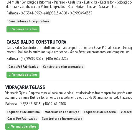
LM Muller Construção e Reformas - Pedreiro - Azulejista - Eletricista - Encanador - Colocação de Pisos e Porcelanatos - Mão
de Obra Especializada em Vidros Temperados - Box - Portas - Janelas - Sacadas - Etc.
Palhoca - (48)3341-5959 - (48)98813-4968 - (48)99949-0333
Construtora e Incorporadora
Ver mais detalhes
CASAS BALDO CONSTRUTORA
Casas Baldo Construtora - Trabalhamos a mais de quatro anos com Casas Pré-fabricadas - Entre
morar - Realizando muito mais que um sonho - Venha fazer seu orçamento sem compromisso!
Palhoca - (48)99830-0539 - (48)99617-2217
Casas Pré Fabricadas
Construtora e Incorporadora
Ver mais detalhes
VIDRAÇARIA TGLASS
Vidraçaria Tglass -Empresa especializada em venda e instalação de vidros temperados, portões 
alumínio, Sistema Reiki de fechamento de sacadas entre outros. Há 06 anos no mercado trazend
questão de qualidade de material, mão-de-obra. - Missão: Alcançar a satisfação de nossos cliente
Palhoca - (48)3342-5815 - (48)99161-0308
diferenciado e fornecimento de materiais de qualidade aliado a preço justo - Visão: Ter reconhecimento no ramo vidraceiro e da
construção civil, como sendo uma empresa eficiente que respeita os desejos e sonhos seus contra
Esquadrias de Alumínio
Materiais de Construção
Esquadrias de Madeira
Vidraça
prestação dos serviços - Valores: Qualidade, Atendimento Personalizado, Seriedade, Conhecimento, Respeito. Venha nos fazer
Casas Pré Fabricadas
Construtora e Incorporadora
uma visita. Visite também nossas Redes Sociais!
Ver mais detalhes