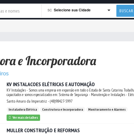
Selecione sua Cidade
SC
BUSCAR
tora e Incorporadora
iros
KV INSTALACOES ELÉTRICAS E AUTOMAÇÃO
KV Instalações - Somos uma empresa em expansão em todo o Estada de Santa Catarina. Trabalh
capacitados e somos especializados em: Sistema de Segurança - Manutenção e Instalações - Elétri
Sistema Preventivo de Incêndio - Montagem e Instalações de Painéis Elétricos - Montagem e M
Santo Amaro da Imperatriz - (48)98427-5997
Energia - Projetos Elétricos com TRT - Gerenciamento de Fator de Potência e Demanda - Automa
Materiais para Automação.
Instaladora Elétrica
Construtora e Incorporadora
Monitoramento e Alarmes
Ver mais detalhes
MULLER CONSTRUÇÃO E REFORMAS