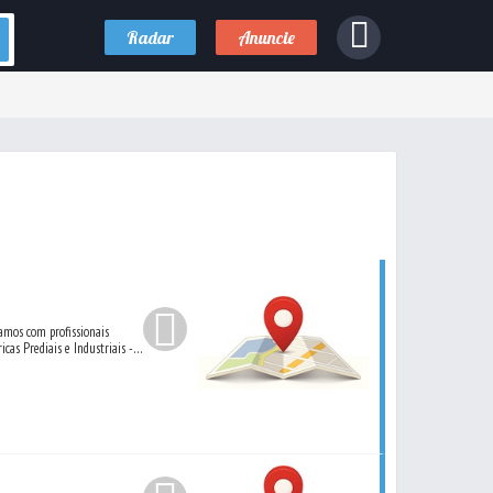
Radar
Anuncie
amos com profissionais
cas Prediais e Industriais -
anutenção de Subestações de
ção Industrial - Vendas de