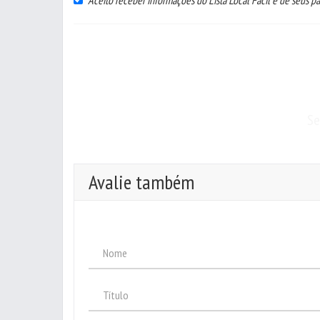
Aceito receber informações do Lista Local Fácil e de seus pa
Se
Avalie também