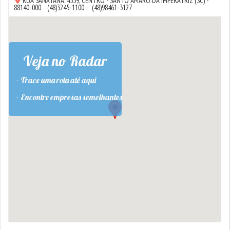
RUA SANATANA, 4539,
CENTRO
-
SANTO AMARO DA IMPERATRIZ
(SC) -
88140-000
(48)3245-1100
(48)98461-3127
Veja no Radar
- Trace uma rota até aqui
- Encontre empresas semelhantes