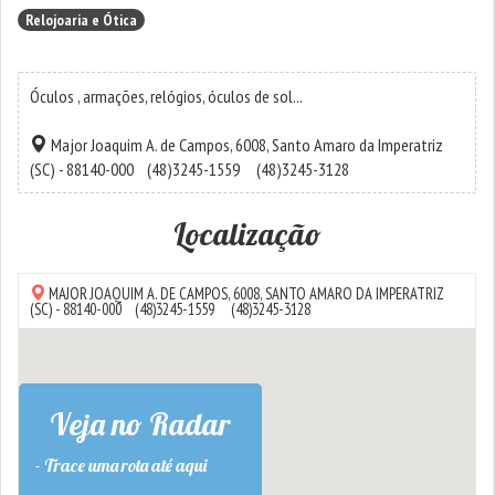
Relojoaria e Ótica
Óculos , armações, relógios, óculos de sol...
Major Joaquim A. de Campos, 6008,
Santo Amaro da Imperatriz
(SC) - 88140-000
(48)3245-1559
(48)3245-3128
Localização
MAJOR JOAQUIM A. DE CAMPOS, 6008,
SANTO AMARO DA IMPERATRIZ
(SC) - 88140-000
(48)3245-1559
(48)3245-3128
Veja no Radar
- Trace uma rota até aqui