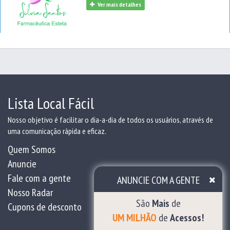
Ver mais detalhes
Realço sua beleza com naturalidade - Ensino a
melhor forma de cuidar de você. Keywords:
Consultório de Estética.
Lista Local Fácil
Nosso objetivo é facilitar o dia-a-dia de todos os usuários, através de
uma comunicação rápida e eficaz.
Quem Somos
Anuncie
Fale com a gente
ANUNCIE COM A GENTE
Nosso Radar
São
Mais
de
Cupons de desconto
UM MILHÃO
de
Acessos!