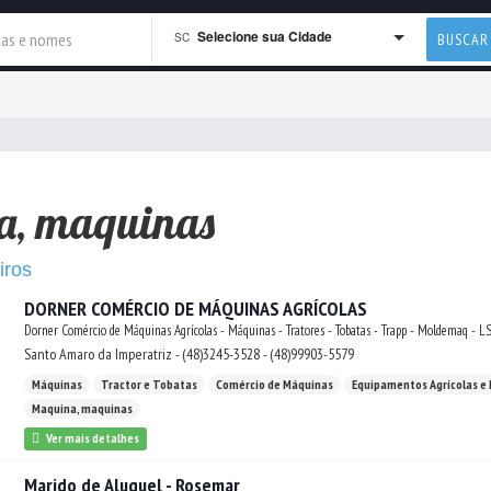
Selecione sua Cidade
SC
BUSCAR
a, maquinas
iros
DORNER COMÉRCIO DE MÁQUINAS AGRÍCOLAS
Dorner Comércio de Máquinas Agrícolas - Máquinas - Tratores - Tobatas - Trapp - Moldemaq - LS 
Santo Amaro da Imperatriz - (48)3245-3528 - (48)99903-5579
Máquinas
Tractor e Tobatas
Comércio de Máquinas
Equipamentos Agrícolas e
Maquina, maquinas
Ver mais detalhes
Marido de Aluguel - Rosemar